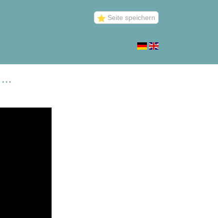
Seite speichern
...