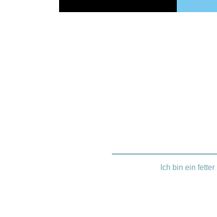
Ich bin ein fett