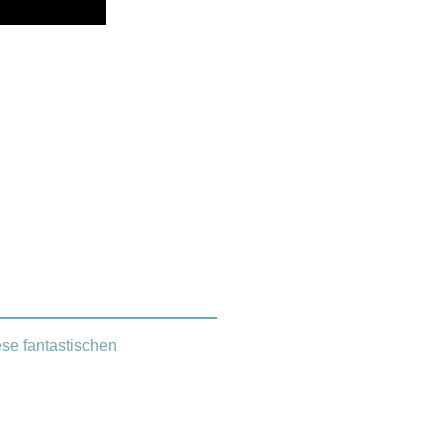
ese fantastischen